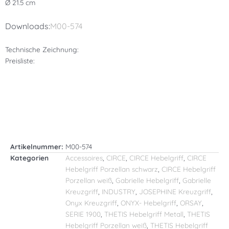
Ø 21.5 cm
Downloads:
M00-574
Technische Zeichnung:
Preisliste:
Artikelnummer:
M00-574
Kategorien
Accessoires
,
CIRCE
,
CIRCE Hebelgriff
,
CIRCE
Hebelgriff Porzellan schwarz
,
CIRCE Hebelgriff
Porzellan weiß
,
Gabrielle Hebelgriff
,
Gabrielle
Kreuzgriff
,
INDUSTRY
,
JOSEPHINE Kreuzgriff
,
Onyx Kreuzgriff
,
ONYX- Hebelgriff
,
ORSAY
,
SERIE 1900
,
THETIS Hebelgriff Metall
,
THETIS
Hebelgriff Porzellan weiß
,
THETIS Hebelgriff