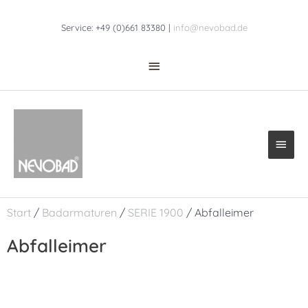
Zum
Above
Inhalt
Service: +49 (0)661 83380 |
info@nevobad.de
Header
springen
Haup
Start
/
Badarmaturen
/
SERIE 1900
/ Abfalleimer
Abfalleimer