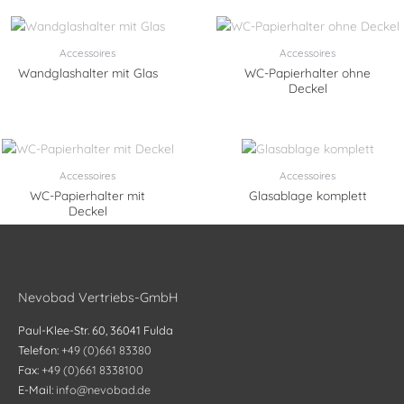
Accessoires
Accessoires
Wandglashalter mit Glas
WC-Papierhalter ohne
Deckel
Accessoires
Accessoires
WC-Papierhalter mit
Glasablage komplett
Deckel
Nevobad Vertriebs-GmbH
Paul-Klee-Str. 60, 36041 Fulda
Telefon:
+49 (0)661 83380
Fax:
+49 (0)661 8338100
E-Mail:
info@nevobad.de