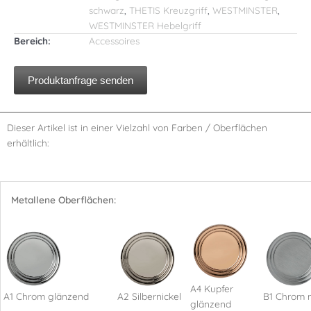
schwarz
,
THETIS Kreuzgriff
,
WESTMINSTER
,
WESTMINSTER Hebelgriff
Bereich:
Accessoires
Produktanfrage senden
Dieser Artikel ist in einer Vielzahl von Farben / Oberflächen
erhältlich:
Metallene Oberflächen:
A4 Kupfer
A1 Chrom glänzend
A2 Silbernickel
B1 Chrom 
glänzend