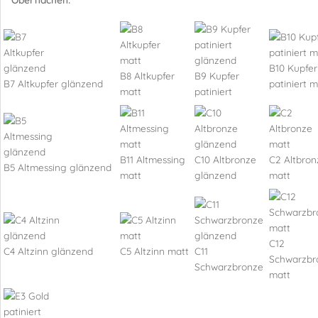
B10 Kupfer
B8 Altkupfer
B9 Kupfer
B7 Altkupfer glänzend
patiniert m
matt
patiniert
B11 Altmessing
C10 Altbronze
C2 Altbron
B5 Altmessing glänzend
matt
glänzend
matt
C12
C4 Altzinn glänzend
C5 Altzinn matt
C11
Schwarzbr
Schwarzbronze
matt