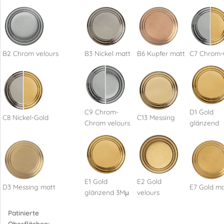
B2 Chrom velours
B3 Nickel matt
B6 Kupfer matt
C7 Chrom-
C9 Chrom-
D1 Gold
C8 Nickel-Gold
C13 Messing
Chrom velours
glänzend
E1 Gold
E2 Gold
D3 Messing matt
E7 Gold ma
glänzend 3Mμ
velours
Patinierte
Oberflächen: