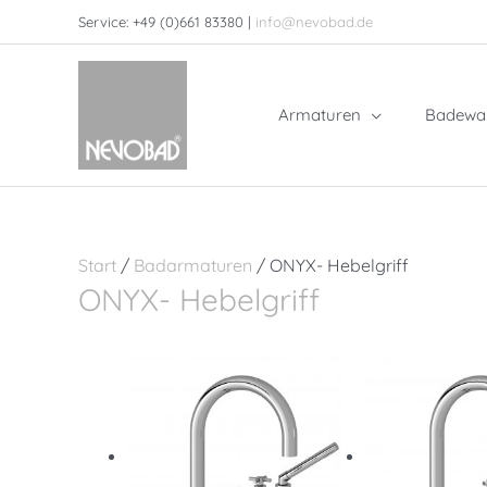
Zum
Service: +49 (0)661 83380 |
info@nevobad.de
Inhalt
springen
Armaturen
Badewa
Start
/
Badarmaturen
/ ONYX- Hebelgriff
ONYX- Hebelgriff