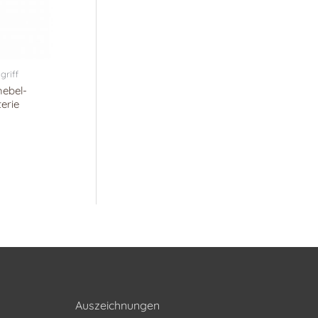
griff
hebel-
erie
Auszeichnungen