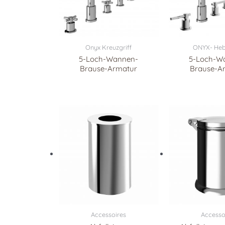
Onyx Kreuzgriff
ONYX- Hebe
5-Loch-Wannen-
5-Loch-W
Brause-Armatur
Brause-A
Accessoires
Accesso