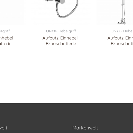
zgriff
ONYX- Hebelgriff
ONYX- Hebel
nhebel-
Aufputz-Einhebel-
Aufputz-Ein
tterie
Brausebatterie
Brausebatt
elt
Markenwelt