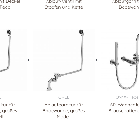
mit Deckel
Ablauf-Ventil mit
Ablaufgarnit
Pedal
Stopfen und Kette
Badewan
E
CIRCE
ONYX- Hebel
itur für
Ablaufgarnitur für
AP-Wannenfül
 großes
Badewanne, großes
Brausebatteri
ll
Modell