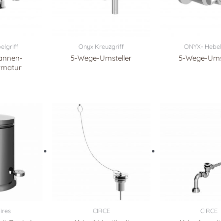
lgriff
Onyx Kreuzgriff
ONYX- Hebel
annen-
5-Wege-Umsteller
5-Wege-Umst
rmatur
ires
CIRCE
CIRCE