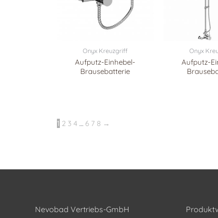
Onyx Kreuzgriff
Onyx Kreu
Aufputz-Einhebel-
Aufputz-Ei
Brausebatterie
Brauseba
1
2
3
4
…
6
7
8
→
Nevobad Vertriebs-GmbH
Produktw