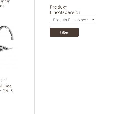
ur für
ne
Produkt
Einsatzbereich
Filter
griff
l- und
e, DN 15