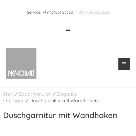
Zum
Above
Inhalt
Service: +49 (0)661 83380 |
info@nevobad.de
Header
springen
Haup
Start
/
Badarmaturen
/
Élégance
Classique
/ Duschgarnitur mit Wandhaken
Duschgarnitur mit Wandhaken