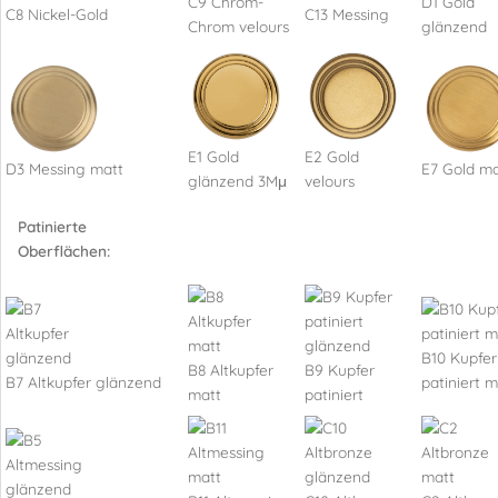
C9 Chrom-
D1 Gold
C8 Nickel-Gold
C13 Messing
Chrom velours
glänzend
E1 Gold
E2 Gold
D3 Messing matt
E7 Gold ma
glänzend 3Mμ
velours
Patinierte
Oberflächen:
B10 Kupfer
B8 Altkupfer
B9 Kupfer
B7 Altkupfer glänzend
patiniert m
matt
patiniert