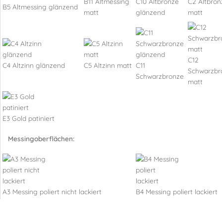
B11 Altmessing
C10 Altbronze
C2 Altbron
B5 Altmessing glänzend
matt
glänzend
matt
C12
C4 Altzinn glänzend
C5 Altzinn matt
C11
Schwarzbr
Schwarzbronze
matt
E3 Gold patiniert
Messingoberflächen:
A3 Messing poliert nicht lackiert
B4 Messing poliert lackiert