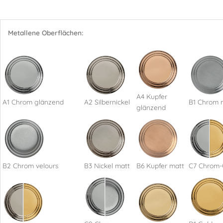
Metallene Oberflächen:
A4 Kupfer
A1 Chrom glänzend
A2 Silbernickel
B1 Chrom 
glänzend
B2 Chrom velours
B3 Nickel matt
B6 Kupfer matt
C7 Chrom-