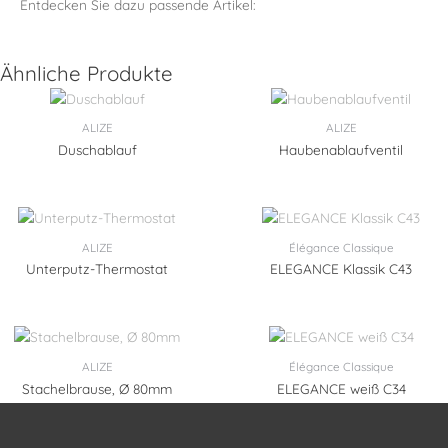
Entdecken Sie dazu passende Artikel:
Ähnliche Produkte
ALIZE
ALIZE
Duschablauf
Haubenablaufventil
ALIZE
Élégance Classique
Unterputz-Thermostat
ELEGANCE Klassik C43
ALIZE
Élégance Classique
Stachelbrause, Ø 80mm
ELEGANCE weiß C34