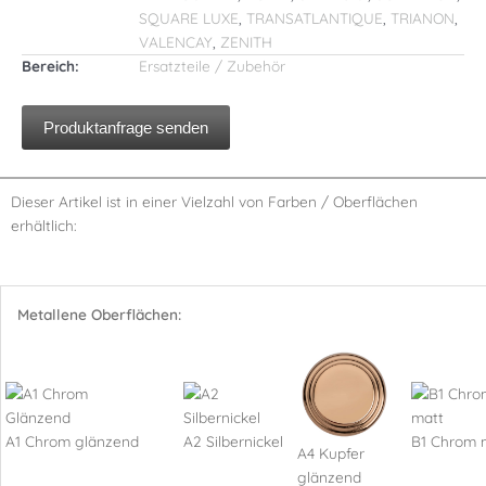
SQUARE LUXE
,
TRANSATLANTIQUE
,
TRIANON
,
VALENCAY
,
ZENITH
Bereich:
Ersatzteile / Zubehör
Produktanfrage senden
Dieser Artikel ist in einer Vielzahl von Farben / Oberflächen
erhältlich:
Metallene Oberflächen:
A1 Chrom glänzend
A2 Silbernickel
B1 Chrom 
A4 Kupfer
glänzend