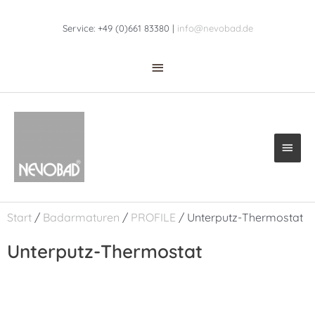
Zum
Above
Inhalt
Service: +49 (0)661 83380 |
info@nevobad.de
Header
springen
Haup
Start
/
Badarmaturen
/
PROFILE
/ Unterputz-Thermostat
Unterputz-Thermostat