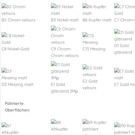
B2 Chrom velours
B3 Nickel matt
B6 Kupfer matt
C7 Chrom-
D1 Gold
C8 Nickel-Gold
C9 Chrom-
C13 Messing
glänzend
Chrom velours
E2 Gold
D3 Messing matt
E1 Gold
E7 Gold ma
velours
glänzend 3Mμ
Patinierte
Oberflächen: