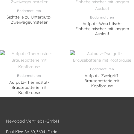
Badarmaturen
Sichtteile zu Unterputz-
Badarmaturen
Zweiwegeumsteller
Aufputz-Waschtisch-
Einhebelmischer mit langem
Auslauf
Badarmaturen
Aufputz-Zweigriff-
Badarmaturen
Brausebatterie mit
Aufputz-Thermostat-
Kopfbrause
Brausebatterie mit
Kopfbrause
Nevobad Vertriebs-GmbH
Paul-Klee-Str. 60, 36041 Fulda