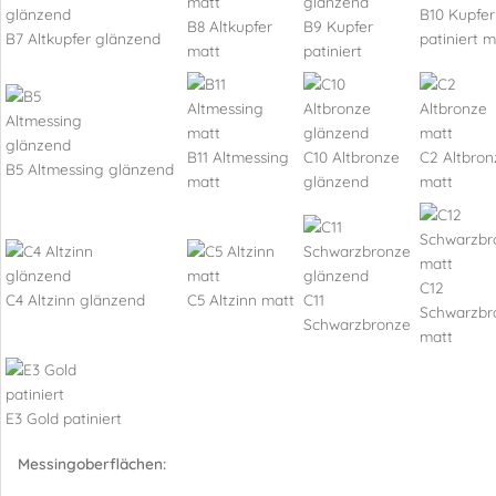
B10 Kupfer
B8 Altkupfer
B9 Kupfer
B7 Altkupfer glänzend
patiniert m
matt
patiniert
B11 Altmessing
C10 Altbronze
C2 Altbron
B5 Altmessing glänzend
matt
glänzend
matt
C12
C4 Altzinn glänzend
C5 Altzinn matt
C11
Schwarzbr
Schwarzbronze
matt
E3 Gold patiniert
Messingoberflächen: