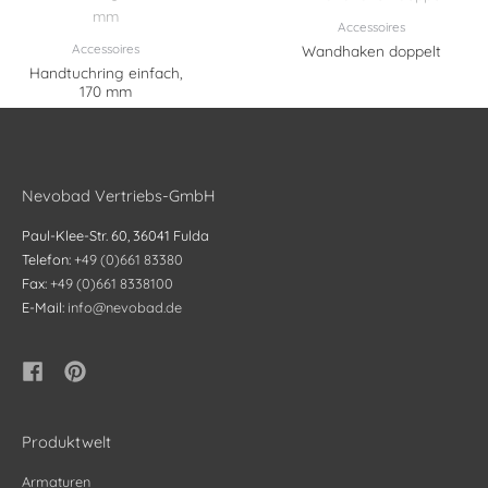
Accessoires
Accessoires
Wandhaken doppelt
Handtuchring einfach,
170 mm
Nevobad Vertriebs-GmbH
Paul-Klee-Str. 60, 36041 Fulda
Telefon:
+49 (0)661 83380
Fax:
+49 (0)661 8338100
E-Mail:
info@nevobad.de
Produktwelt
Armaturen