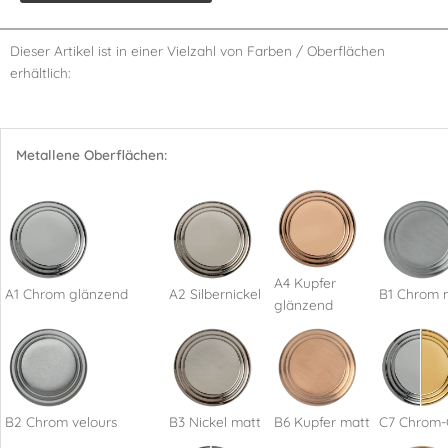
Dieser Artikel ist in einer Vielzahl von Farben / Oberflächen
erhältlich:
Metallene Oberflächen:
A4 Kupfer
A1 Chrom glänzend
A2 Silbernickel
B1 Chrom 
glänzend
B2 Chrom velours
B3 Nickel matt
B6 Kupfer matt
C7 Chrom-