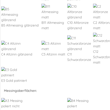
B11 Altmessing
C10 Altbronze
C2 Altbron
B5 Altmessing glänzend
matt
glänzend
matt
C12
C4 Altzinn glänzend
C5 Altzinn matt
C11
Schwarzbr
Schwarzbronze
matt
E3 Gold patiniert
Messingoberflächen: