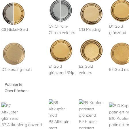
C9 Chrom-
D1 Gold
C8 Nickel-Gold
C13 Messing
Chrom velours
glänzend
E1 Gold
E2 Gold
D3 Messing matt
E7 Gold ma
glänzend 3Mμ
velours
Patinierte
Oberflächen:
B10 Kupfer
B8 Altkupfer
B9 Kupfer
B7 Altkupfer glänzend
patiniert m
matt
patiniert