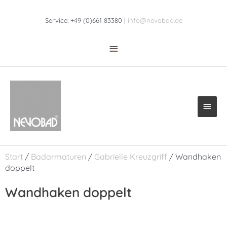
Zum
Above
Inhalt
Service: +49 (0)661 83380 |
info@nevobad.de
Header
springen
Haup
Start
/
Badarmaturen
/
Gabrielle Kreuzgriff
/ Wandhaken
doppelt
Wandhaken doppelt