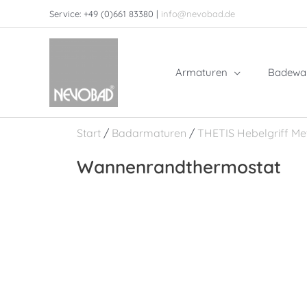
Zum
Service: +49 (0)661 83380 |
info@nevobad.de
Inhalt
springen
Armaturen
Badewa
Start
/
Badarmaturen
/
THETIS Hebelgriff Met
Wannenrandthermostat