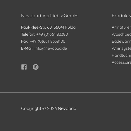
Nevobad Vertriebs-GmbH
Produktw
Paul-Klee-Str. 60, 36041 Fulda
Armature
Telefon:
+49 (0)661 83380
Waschbec
Fax:
+49 (0)661 8338100
Badewan
E-Mail:
info@nevobad.de
Whirlsys
Handtuch
Accessoir
Copyright © 2026
Nevobad