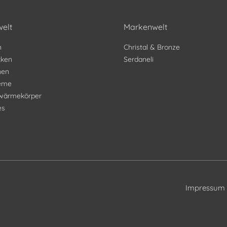
elt
Markenwelt
n
Christal & Bronze
ken
Serdaneli
nen
teme
wärmekörper
es
Impressum