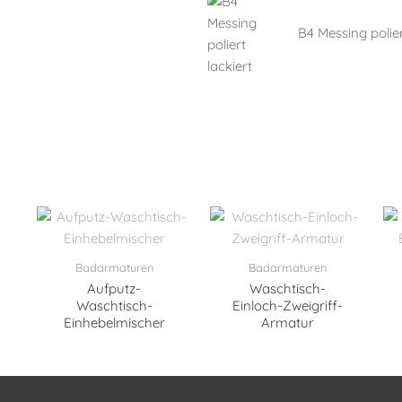
B4 Messing polier
Badarmaturen
Badarmaturen
Aufputz-
Waschtisch-
Waschtisch-
Einloch-Zweigriff-
Einhebelmischer
Armatur