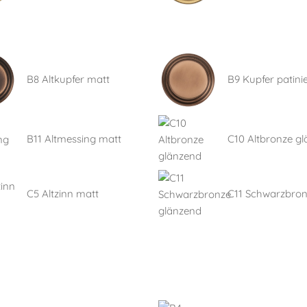
B8 Altkupfer matt
B9 Kupfer patinie
B11 Altmessing matt
C10 Altbronze g
C5 Altzinn matt
C11 Schwarzbro