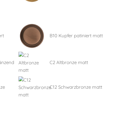
rt
B10 Kupfer patiniert matt
länzend
C2 Altbronze matt
nze
C12 Schwarzbronze matt