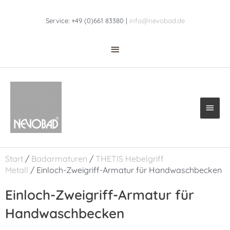
Zum
Above
Inhalt
Service: +49 (0)661 83380 |
info@nevobad.de
Header
springen
Haup
Start
/
Badarmaturen
/
THETIS Hebelgriff
Metall
/ Einloch-Zweigriff-Armatur für Handwaschbecken
Einloch-Zweigriff-Armatur für
Handwaschbecken