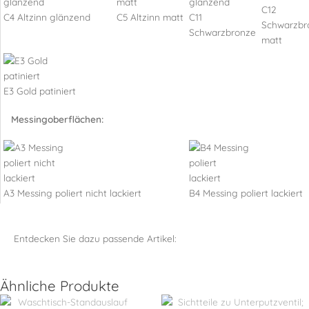
C12
C4 Altzinn glänzend
C5 Altzinn matt
C11
Schwarzbr
Schwarzbronze
matt
E3 Gold patiniert
Messingoberflächen:
A3 Messing poliert nicht lackiert
B4 Messing poliert lackiert
Entdecken Sie dazu passende Artikel:
Ähnliche Produkte