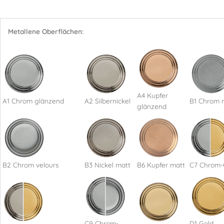
Metallene Oberflächen:
A4 Kupfer
A1 Chrom glänzend
A2 Silbernickel
B1 Chrom 
glänzend
B2 Chrom velours
B3 Nickel matt
B6 Kupfer matt
C7 Chrom-
C9 Chrom-
D1 Gold