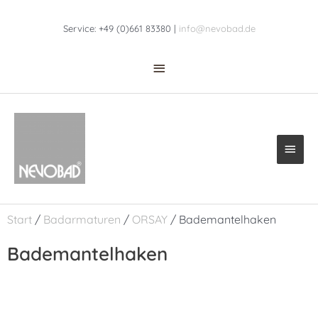
Zum
Above
Inhalt
Service: +49 (0)661 83380 |
info@nevobad.de
Header
springen
Haup
Start
/
Badarmaturen
/
ORSAY
/ Bademantelhaken
Bademantelhaken