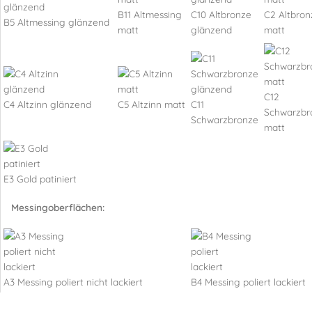
B11 Altmessing
C10 Altbronze
C2 Altbron
B5 Altmessing glänzend
matt
glänzend
matt
C12
C4 Altzinn glänzend
C5 Altzinn matt
C11
Schwarzbr
Schwarzbronze
matt
E3 Gold patiniert
Messingoberflächen:
A3 Messing poliert nicht lackiert
B4 Messing poliert lackiert