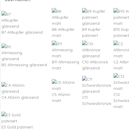
B8 Altkupfer
B9 Kupfer
B10 Kup
B7 Altkupfer glänzend
matt
patiniert
patinier
B11 Altmessing
C10 Altbronze
C2 Altb
B5 Altmessing glänzend
matt
glänzend
matt
C5 Altzinn
C12
C4 Altzinn glänzend
C11
matt
Schwar
Schwarzbronze
matt
E3 Gold patiniert