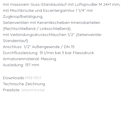
mit massivem Guss-Standauslauf mit Luftsprudler M 24×1 mm,
mit Mischbrücke und Excentergarnitur 1 1/4″ mit
Zugknopfbetätigung,
Seitenventilen mit Keramikscheiben-Innenoberteilen
(Rechtschließend / Linksschließend),
mit Verbindungsdruckschläuchen 1/2″ (Seitenventile-
Standeinlauf)
Anschluss: 1/2″ Außengewinde / DN 15
Durchflussleistung: 13 l/min bei 3 bar Fliessdruck
Armaturenmaterial: Messing
Ausladung: 137 mm
Downloads:
M38-1301
Technische Zeichnung:
Preisliste:
Westminster