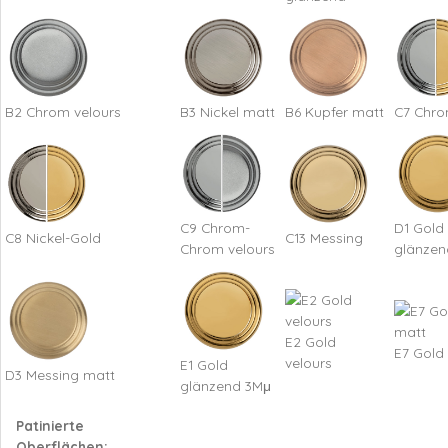
B2 Chrom velours
B3 Nickel matt
B6 Kupfer matt
C7 Chro
C9 Chrom-
D1 Gold
C8 Nickel-Gold
C13 Messing
Chrom velours
glänzen
E2 Gold
E7 Gold
velours
E1 Gold
D3 Messing matt
glänzend 3Mμ
Patinierte
Oberflächen: