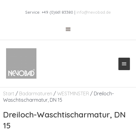
Zum
Above
Inhalt
Service: +49 (0)661 83380 |
info@nevobad.de
springen
Header
Haup
Start
/
Badarmaturen
/
WESTMINSTER
/ Dreiloch-
Waschtischarmatur, DN 15
Dreiloch-Waschtischarmatur, DN
15