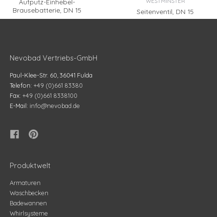
WESTMINSTER
Aufputz-Einhebel-
Brausebatterie, DN 15
Seitenventil, DN 15
Nevobad Vertriebs-GmbH
Paul-Klee-Str. 60, 36041 Fulda
Telefon:
+49 (0)661 83380
Fax:
+49 (0)661 8338100
E-Mail:
info@nevobad.de
Produktwelt
Armaturen
Waschbecken
Badewannen
Whirlsysteme