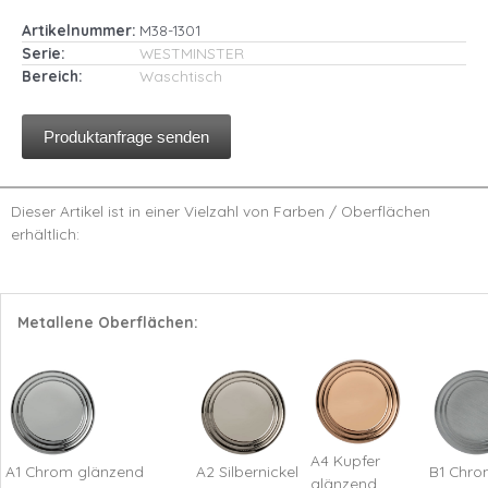
Artikelnummer:
M38-1301
Serie:
WESTMINSTER
Bereich:
Waschtisch
Produktanfrage senden
Dieser Artikel ist in einer Vielzahl von Farben / Oberflächen
erhältlich:
Metallene Oberflächen:
A4 Kupfer
A1 Chrom glänzend
A2 Silbernickel
B1 Chro
glänzend