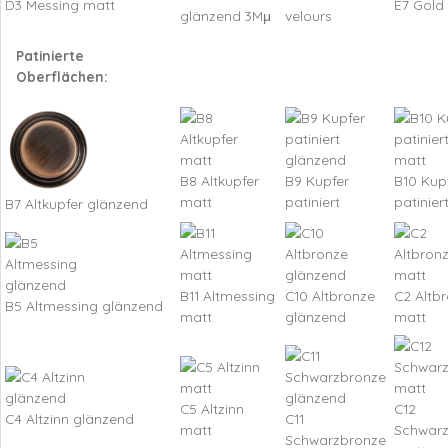
D3 Messing matt
E7 Gold
glänzend 3Mμ
velours
Patinierte
Oberflächen:
B8 Altkupfer
B9 Kupfer
B10 Kup
matt
patiniert
patinier
B7 Altkupfer glänzend
B11 Altmessing
C10 Altbronze
C2 Altb
B5 Altmessing glänzend
matt
glänzend
matt
C5 Altzinn
C12
C4 Altzinn glänzend
C11
matt
Schwar
Schwarzbronze