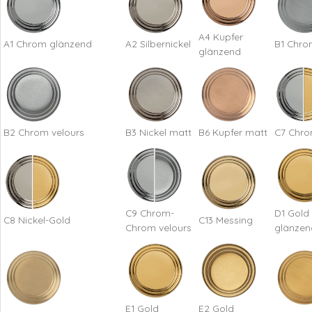
A4 Kupfer
A1 Chrom glänzend
A2 Silbernickel
B1 Chro
glänzend
B2 Chrom velours
B3 Nickel matt
B6 Kupfer matt
C7 Chro
C9 Chrom-
D1 Gold
C8 Nickel-Gold
C13 Messing
Chrom velours
glänzen
E1 Gold
E2 Gold