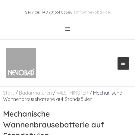
Zum
Above
Inhalt
Service: +49 (0)661 83380 |
info@nevobad.de
springen
Header
Haup
Start
/
Badarmaturen
/
WESTMINSTER
/ Mechanische
Wannenbrausebatterie auf Standsäulen
Mechanische
Wannenbrausebatterie auf