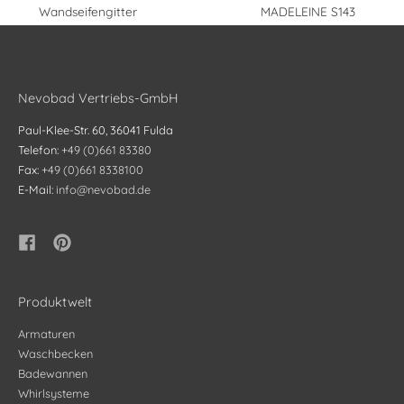
Wandseifengitter
MADELEINE S143
Nevobad Vertriebs-GmbH
Paul-Klee-Str. 60, 36041 Fulda
Telefon:
+49 (0)661 83380
Fax:
+49 (0)661 8338100
E-Mail:
info@nevobad.de
Produktwelt
Armaturen
Waschbecken
Badewannen
Whirlsysteme