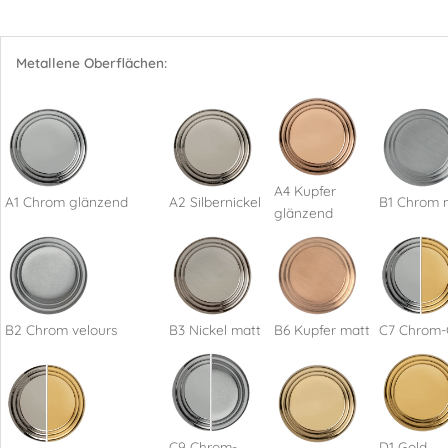
Metallene Oberflächen:
A4 Kupfer
A1 Chrom glänzend
A2 Silbernickel
B1 Chrom 
glänzend
B2 Chrom velours
B3 Nickel matt
B6 Kupfer matt
C7 Chrom-
C9 Chrom-
D1 Gold