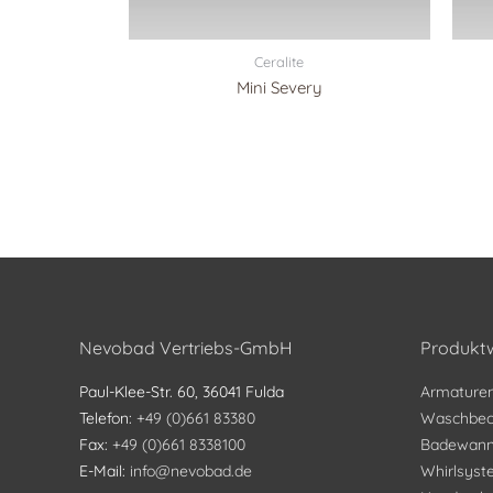
Ceralite
Mini Severy
Nevobad Vertriebs-GmbH
Produktw
Paul-Klee-Str. 60, 36041 Fulda
Armature
Telefon:
+49 (0)661 83380
Waschbec
Fax:
+49 (0)661 8338100
Badewan
E-Mail:
info@nevobad.de
Whirlsys