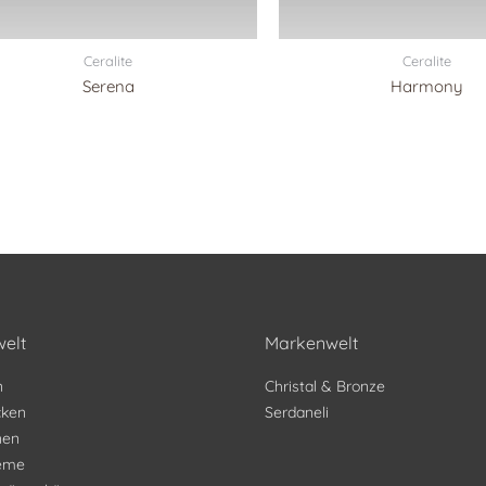
Ceralite
Ceralite
Serena
Harmony
elt
Markenwelt
n
Christal & Bronze
ken
Serdaneli
nen
teme