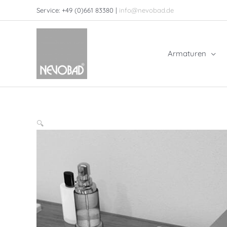
Zum
Service: +49 (0)661 83380 |
info@nevobad.de
Inhalt
springen
Armaturen
🔍