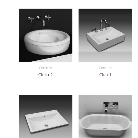
Ceralite
Ceralite
Clelia 2
Club 1