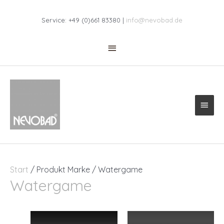
Zum
Above
Inhalt
Service: +49 (0)661 83380 |
info@nevobad.de
springen
Header
Haup
Start
/ Produkt Marke / Watergame
Watergame