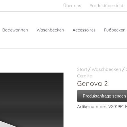
Über uns
Produktübersicht
Badewannen
Waschbecken
Accessoires
Fußbecken
Start
/
Waschbecken
/
Ceralite
Genova 2
Produktanfrage senden
Artikelnummer:
VS019F1