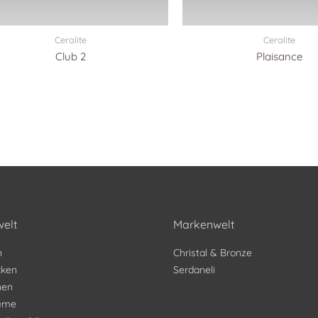
Ceralite
Ceralite
Club 2
Plaisance
elt
Markenwelt
n
Christal & Bronze
ken
Serdaneli
nen
teme