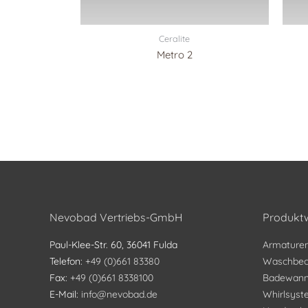
Ceralite
Metro 2
Nevobad Vertriebs-GmbH
Produktw
Paul-Klee-Str. 60, 36041 Fulda
Armature
Telefon:
+49 (0)661 83380
Waschbec
Fax:
+49 (0)661 8338100
Badewan
E-Mail:
info@nevobad.de
Whirlsys