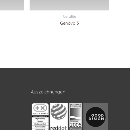
Ceralite
Genova 3
Auszeichnungen