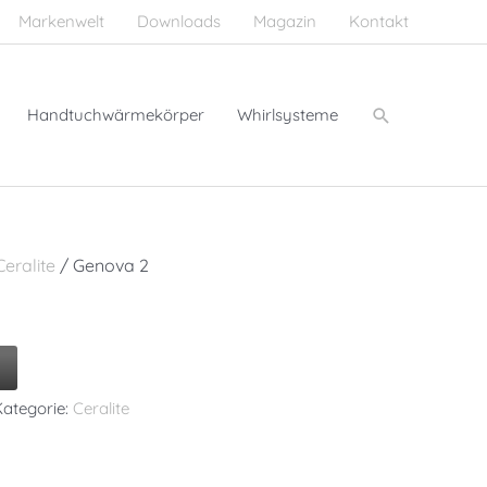
Markenwelt
Downloads
Magazin
Kontakt
Suchen
Handtuchwärmekörper
Whirlsysteme
Ceralite
/ Genova 2
Kategorie:
Ceralite