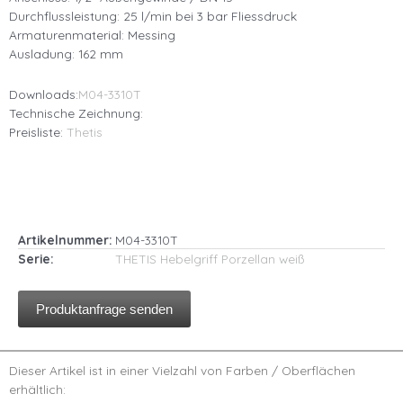
Durchflussleistung: 25 l/min bei 3 bar Fliessdruck
Armaturenmaterial: Messing
Ausladung: 162 mm
Downloads:
M04-3310T
Technische Zeichnung:
Preisliste:
Thetis
Artikelnummer:
M04-3310T
Serie:
THETIS Hebelgriff Porzellan weiß
Produktanfrage senden
Dieser Artikel ist in einer Vielzahl von Farben / Oberflächen
erhältlich: