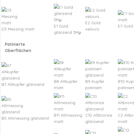
E2 Gold
E1 Gold
E7 Gold
D3 Messing matt
velours
glänzend 3Mμ
Patinierte
Oberflächen:
B8 Altkupfer
B9 Kupfer
B10 Kup
B7 Altkupfer glänzend
matt
patiniert
patinier
B11 Altmessing
C10 Altbronze
C2 Altb
B5 Altmessing glänzend
matt
glänzend
matt