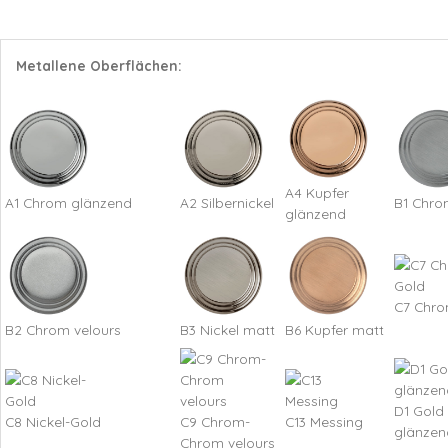
Metallene Oberflächen:
A4 Kupfer
A1 Chrom glänzend
A2 Silbernickel
B1 Chro
glänzend
C7 Chro
B2 Chrom velours
B3 Nickel matt
B6 Kupfer matt
D1 Gold
C8 Nickel-Gold
C9 Chrom-
C13 Messing
glänzen
Chrom velours