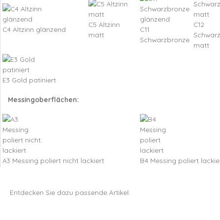
C5 Altzinn
C12
C4 Altzinn glänzend
C11
matt
Schwar
Schwarzbronze
matt
E3 Gold patiniert
Messingoberflächen:
A3 Messing poliert nicht lackiert
B4 Messing poliert lackie
Entdecken Sie dazu passende Artikel: