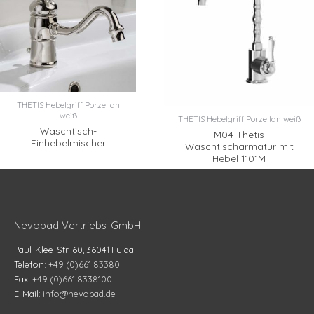
THETIS Hebelgriff Porzellan
weiß
THETIS Hebelgriff Porzellan weiß
Waschtisch-
M04 Thetis
Einhebelmischer
Waschtischarmatur mit
Hebel 1101M
Nevobad Vertriebs-GmbH
Paul-Klee-Str. 60, 36041 Fulda
Telefon:
+49 (0)661 83380
Fax:
+49 (0)661 8338100
E-Mail:
info@nevobad.de