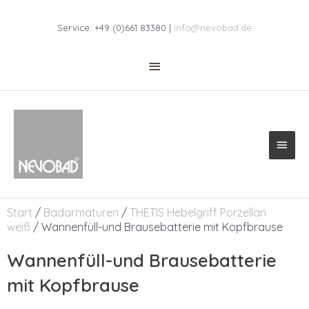
Zum
Above
Inhalt
Service: +49 (0)661 83380 |
info@nevobad.de
springen
Header
Haup
Start
/
Badarmaturen
/
THETIS Hebelgriff Porzellan
weiß
/ Wannenfüll-und Brausebatterie mit Kopfbrause
Wannenfüll-und Brausebatterie
mit Kopfbrause