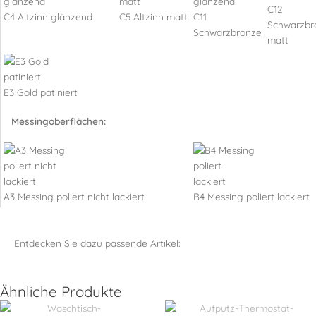
C12
C4 Altzinn glänzend
C5 Altzinn matt
C11
Schwarzbr
Schwarzbronze
matt
E3 Gold patiniert
Messingoberflächen:
A3 Messing poliert nicht lackiert
B4 Messing poliert lackiert
Entdecken Sie dazu passende Artikel:
Ähnliche Produkte