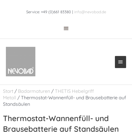
Zum
Above
Inhalt
Service: +49 (0)661 83380 |
info@nevobad.de
Header
springen
Haup
Start
/
Badarmaturen
/
THETIS Hebelgriff
Metall
/ Thermostat-Wannenfüll- und Brausebatterie auf
Standsäulen
Thermostat-Wannenfüll- und
Brausebatterie auf Standsäulen