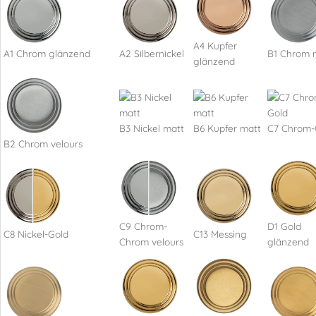
A4 Kupfer
A1 Chrom glänzend
A2 Silbernickel
B1 Chrom 
glänzend
B3 Nickel matt
B6 Kupfer matt
C7 Chrom-
B2 Chrom velours
C9 Chrom-
D1 Gold
C8 Nickel-Gold
C13 Messing
Chrom velours
glänzend