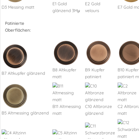
E1 Gold
E2 Gold
D3 Messing matt
E7 Gold ma
glänzend 3Mμ
velours
Patinierte
Oberflächen:
B8 Altkupfer
B9 Kupfer
B10 Kupfer
B7 Altkupfer glänzend
matt
patiniert
patiniert m
B11 Altmessing
C10 Altbronze
C2 Altbron
B5 Altmessing glänzend
matt
glänzend
matt