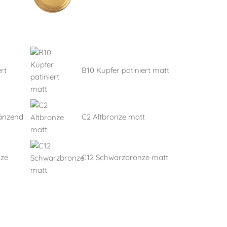
rt
B10 Kupfer patiniert matt
länzend
C2 Altbronze matt
nze
C12 Schwarzbronze matt