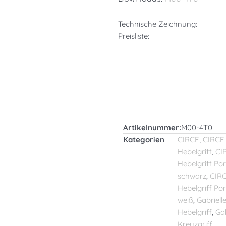
Technische Zeichnung:
Preisliste:
Artikelnummer:
M00-4T0
Kategorien
CIRCE
,
CIRCE
Hebelgriff
,
CI
Hebelgriff Por
schwarz
,
CIR
Hebelgriff Por
weiß
,
Gabriell
Hebelgriff
,
Gab
Kreuzgriff
,