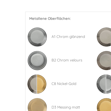
Metallene Oberflächen:
A1 Chrom glänzend
B2 Chrom velours
C8 Nickel-Gold
D3 Messing matt