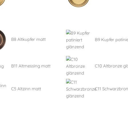
B8 Altkupfer matt
B9 Kupfer patinie
B11 Altmessing matt
C10 Altbronze g
C5 Altzinn matt
C11 Schwarzbro