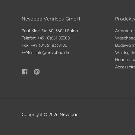
Nevobad Vertriebs-GmbH
Produktw
Paul-Klee-Str. 60, 36041 Fulda
Armature
Telefon:
+49 (0)661 83380
Waschbec
Fax:
+49 (0)661 8338100
Badewan
E-Mail:
info@nevobad.de
Whirlsys
Handtuch
Accessoir
Copyright © 2026
Nevobad