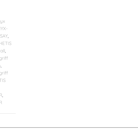
yx
YX-
SAY
,
HETIS
all
,
riff
ß
,
riff
TIS
R
,
R