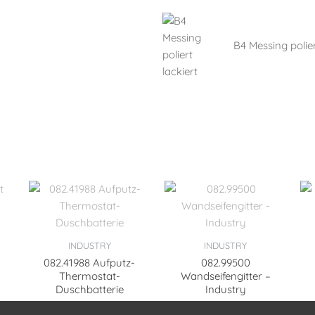
B4 Messing polier
INDUSTRY
INDUSTRY
082.41988 Aufputz-
082.99500
Thermostat-
Wandseifengitter –
Duschbatterie
Industry