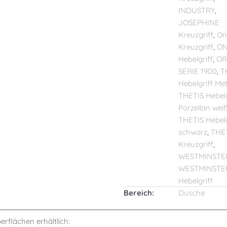
INDUSTRY
,
JOSEPHINE
Kreuzgriff
,
On
Kreuzgriff
,
ON
Hebelgriff
,
OR
SERIE 1900
,
T
Hebelgriff Met
THETIS Hebelg
Porzellan wei
THETIS Hebelg
schwarz
,
THE
Kreuzgriff
,
WESTMINSTE
WESTMINSTE
Hebelgriff
Bereich:
Dusche
berflächen erhältlich: