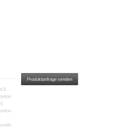
Produktanfrage senden
RCE
zellan
CE
zellan
e
rielle