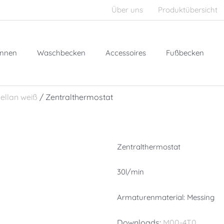
Über uns
Produktübersicht
nnen
Waschbecken
Accessoires
Fußbecken
ellan weiß
/ Zentralthermostat
Zentralthermostat
30l/min
Armaturenmaterial: Messing
Downloads:
M00-4T0