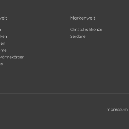
elt
Markenwelt
n
Christal & Bronze
ken
Serdaneli
nen
teme
wärmekörper
es
Impressum