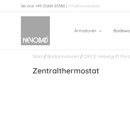
Zum
Service: +49 (0)661 83380 |
info@nevobad.de
Inhalt
springen
Armaturen
Badewa
Start
/
Badarmaturen
/
CIRCE Hebelgriff Porz
Zentralthermostat